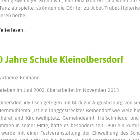
 ein gewichtiger Grund war, hier einzukehren. Und wenn am 
anz aufspielte, strömten die Dörfler zu Jubel-Trubel-Heiterk
erei) herbei.
iterlesen …
0 Jahre Schule Kleinolbersdorf
arlheinz Reimann,
rieben im Juni 2002, überarbeitet im November 2013
,
idyllisch gelegen mit Blick zur Augustusburg von s
olbersdorf
ternmühlental, ist ein langgestrecktes Reihendorf wie viele hie
cherei und Kirchweihplatz, Gemeindeamt, Hufschmiede und S
mmen in seiner Mitte, hatte es besonders seit 1900 ein kultur
 wurde mit einer Festveranstaltung der Einweihung des Sc