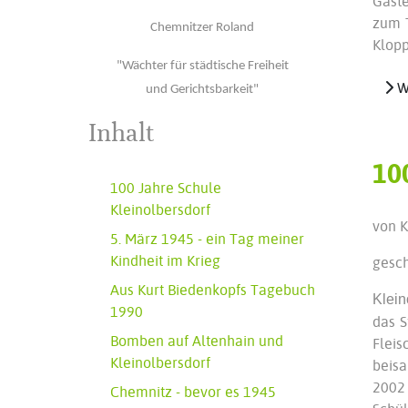
Gäste
zum T
Chemnitzer Roland
Klopp
"Wächter für städtische Freiheit
We
und Gerichtsbarkeit"
Inhalt
10
100 Jahre Schule
Kleinolbersdorf
von K
5. März 1945 - ein Tag meiner
Kindheit im Krieg
gesch
Aus Kurt Biedenkopfs Tagebuch
Klein
1990
das S
Bomben auf Altenhain und
Fleis
Kleinolbersdorf
beisa
2002
Chemnitz - bevor es 1945