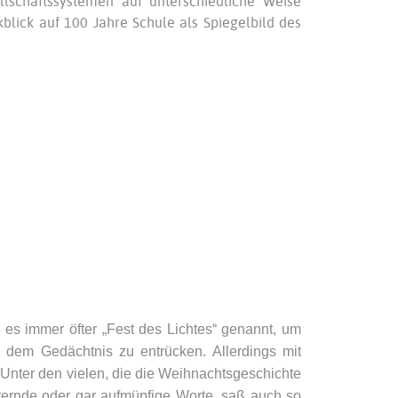
llschaftssystemen auf unterschiedliche Weise
blick auf 100 Jahre Schule als Spiegelbild des
 es immer öfter „Fest des Lichtes“ genannt, um
 dem Gedächtnis zu entrücken. Allerdings mit
Unter den vielen, die die Weihnachtsgeschichte
nternde oder gar aufmüpfige Worte, saß auch so