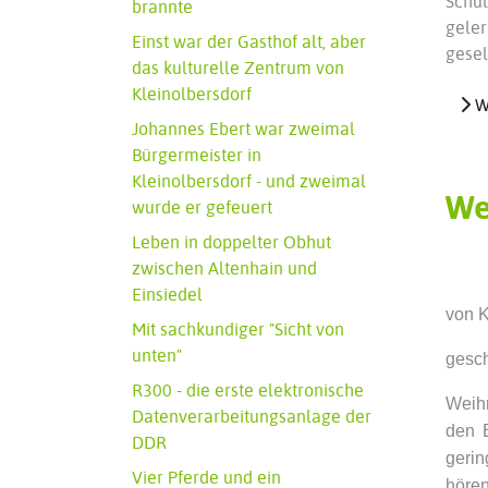
Schü
brannte
geler
Einst war der Gasthof alt, aber
gese
das kulturelle Zentrum von
Kleinolbersdorf
We
Johannes Ebert war zweimal
Bürgermeister in
Kleinolbersdorf - und zweimal
We
wurde er gefeuert
Leben in doppelter Obhut
zwischen Altenhain und
Einsiedel
von K
Mit sachkundiger "Sicht von
unten"
gesch
R300 - die erste elektronische
Weihn
Datenverarbeitungsanlage der
den B
DDR
gerin
Vier Pferde und ein
hören