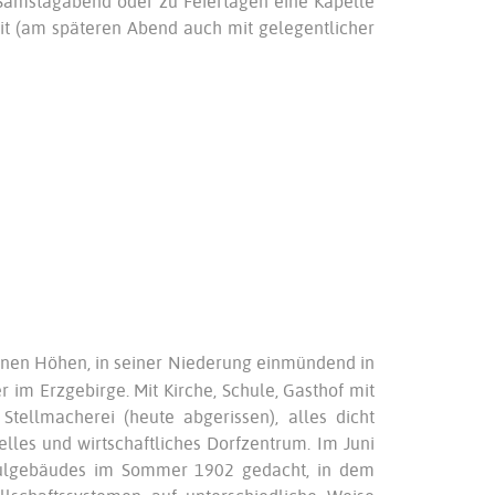
Samstagabend oder zu Feiertagen eine Kapelle
eit (am späteren Abend auch mit gelegentlicher
einen Höhen, in seiner Niederung einmündend in
r im Erzgebirge. Mit Kirche, Schule, Gasthof mit
tellmacherei (heute abgerissen), alles dicht
elles und wirtschaftliches Dorfzentrum. Im Juni
hulgebäudes im Sommer 1902 gedacht, in dem