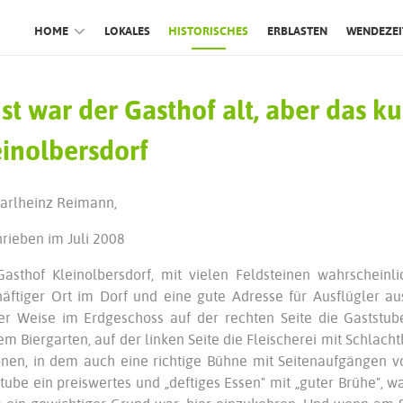
HOME
LOKALES
HISTORISCHES
ERBLASTEN
WENDEZEI
nst war der Gasthof alt, aber das k
einolbersdorf
arlheinz Reimann,
rieben im Juli 2008
Gasthof Kleinolbersdorf, mit vielen Feldsteinen wahrschei
äftiger Ort im Dorf und eine gute Adresse für Ausflügler a
er Weise im Erdgeschoss auf der rechten Seite die Gaststu
em Biergarten, auf der linken Seite die Fleischerei mit Schlac
nen, in dem auch eine richtige Bühne mit Seitenaufgängen vo
tube ein preiswertes und „deftiges Essen" mit „guter Brühe", w