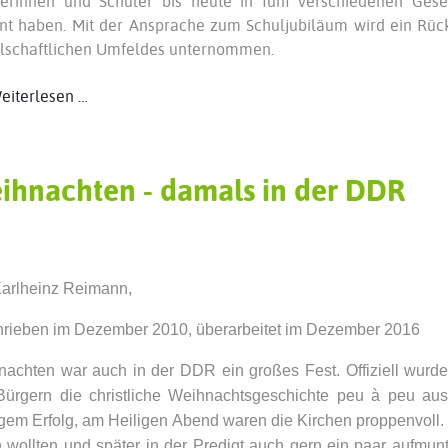
lerinnen und Schüler bis heute in fünf verschiedenen Gese
nt haben. Mit der Ansprache zum Schuljubiläum wird ein Rück
llschaftlichen Umfeldes unternommen.
iterlesen …
ihnachten - damals in der DDR
arlheinz Reimann,
rieben im Dezember 2010, überarbeitet im Dezember 2016
achten war auch in der DDR ein großes Fest. Offiziell wurde
ürgern die christliche Weihnachtsgeschichte peu à peu aus
gem Erfolg, am Heiligen Abend waren die Kirchen proppenvoll. 
 wollten und später in der Predigt auch gern ein paar aufmu