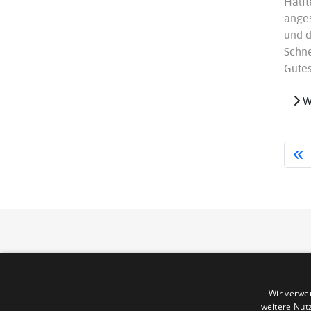
Hälf
ange
und d
Schne
Gutes
We
© 2007 - 2026 Karlheinz Reimann
Wir verwe
weitere Nut