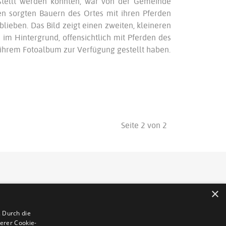
stellt werden konnten, war von der Gemeinde
n sorgten Bauern des Ortes mit ihren Pferden
blieben. Das Bild zeigt einen zweiten, kleineren
m Hintergrund, offensichtlich mit Pferden des
s ihrem Fotoalbum zur Verfügung gestellt haben.
Seite 2 von 2
×
eschützt. Die Vervielfältigung von Informationen
 Durch die
xtteilen oder Bildmaterial bedarf der
erer Cookie-