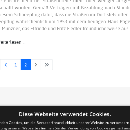
te entsprechend der Straßenbreite mehr oder weniger ausge
schafft worden. Gemäß Verträgen mit Bezahlung nach Stunde
iesem Schneepflug dafür, dass die Straßen im Dorf stets offen 
epflug wahrscheinlich um 1953 mit dem heutigen Haus Pöge i
 Münzner, das Elfriede und Fritz Fiedler freundlicherweise au
iterlesen …
1
2
COPYRIGHT INFORMATION
Diese Webseite verwendet Cookies.
Inhalt und Struktur der Websites sind urheberrechtlich g
nden Cookies, um die Benutzerfreundlichkeit unserer Website zu verbessern.
oder Daten, insbesondere die Verwendung von Texten, Te
zung unserer Webseite stimmen Sie der Verwendung von Cookies gemäß uns