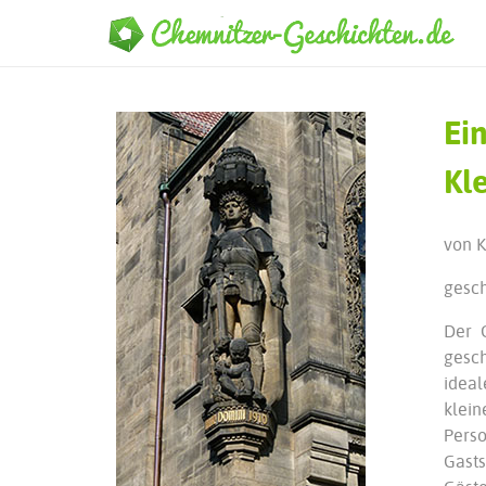
Ei
Kl
von K
gesch
Der 
gesch
ideal
klein
Perso
Gasts