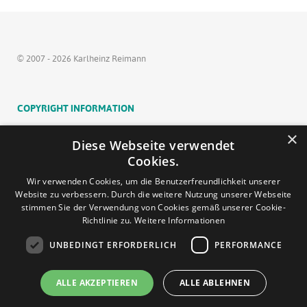
© 2007 - 2026 Karlheinz Reimann
COPYRIGHT INFORMATION
Inhalt und Struktur der Websites sind urheberrechtlich
×
Diese Webseite verwendet
geschützt. Die Vervielfältigung von Informationen oder
Cookies.
Daten, insbesondere die Verwendung von Texten,
Wir verwenden Cookies, um die Benutzerfreundlichkeit unserer
Textteilen oder Bildmaterial bedarf der vorherigen
Website zu verbessern. Durch die weitere Nutzung unserer Webseite
Zustimmung von Karlheinz Reimann. Alle verwendeten
stimmen Sie der Verwendung von Cookies gemäß unserer Cookie-
Logos und Markenzeichen sind Eigentum ihrer
Richtlinie zu.
Weitere Informationen
eingetragenen Besitzer.
UNBEDINGT ERFORDERLICH
PERFORMANCE
ALLE AKZEPTIEREN
ALLE ABLEHNEN